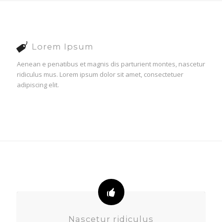
Lorem Ipsum
Aenean e penatibus et magnis dis parturient montes, nascetur
ridiculus mus. Lorem ipsum dolor sit amet, consectetuer
adipiscing elit.
Nascetur ridiculus