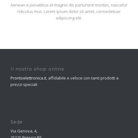
Aenean e penatibus et magnis dis parturient montes, nascetur
ridiculus mus. Lorem ipsum dolor sit amet, consectetuer
adipiscing elit.
Il nostro shop online
Prontoelettronica.it
, affidabile e veloce con tanti prodotti a
prezzi speciali
Sede
Via Genova, 4,
25125 Brescia BS