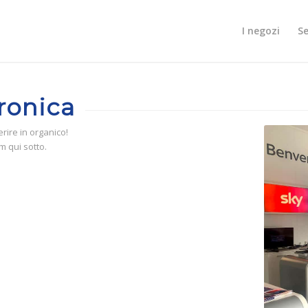
I negozi
Se
ronica
rire in organico!
m qui sotto.