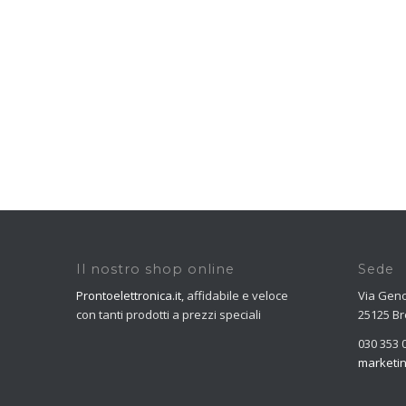
Il nostro shop online
Sede
Prontoelettronica.it
, affidabile e veloce
Via Geno
con tanti prodotti a prezzi speciali
25125 Br
030 353 
marketin