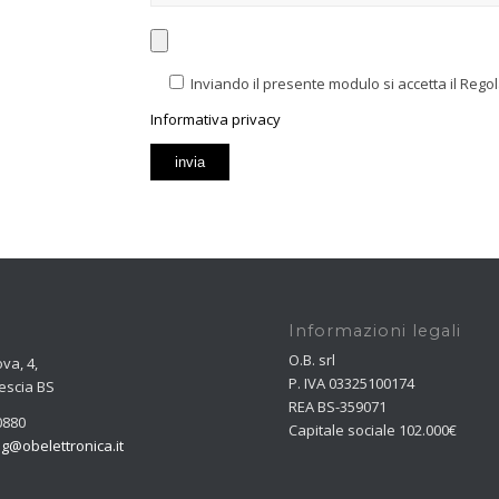
Inviando il presente modulo si accetta il Reg
Informativa privacy
Informazioni legali
O.B. srl
va, 4,
P. IVA 03325100174
escia BS
REA BS-359071
0880
Capitale sociale 102.000€
g@obelettronica.it